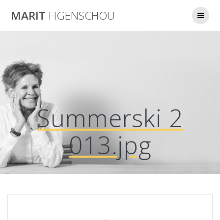
Skip
MARIT
FIGENSCHOU
to
content
Summerski 2
013.jpg