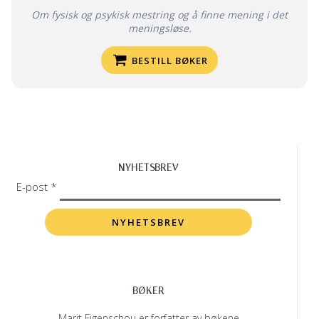
Om fysisk og psykisk mestring og å finne mening i det
meningsløse.
BESTILL BØKER
NYHETSBREV
E-post *
BØKER
Marit Figenschou er forfatter av bøkene