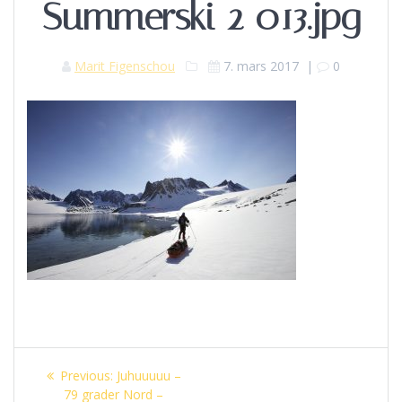
Summerski 2 013.jpg
Marit Figenschou
7. mars 2017
|
0
Innleggsnavigasjon
Previous
Previous:
Juhuuuuu –
post:
79 grader Nord –