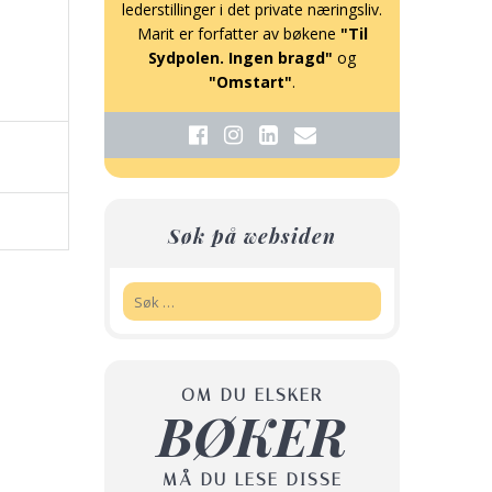
lederstillinger i det private næringsliv.
Marit er forfatter av bøkene
"Til
Sydpolen. Ingen bragd"
og
"Omstart"
.
Søk på websiden
Søk:
OM DU ELSKER
BØKER
MÅ DU LESE DISSE