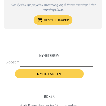
Om fysisk og psykisk mestring og å finne mening i det
meningsløse.
BESTILL BØKER
NYHETSBREV
E-post *
BØKER
Marit Figenschou er forfatter av bøkene