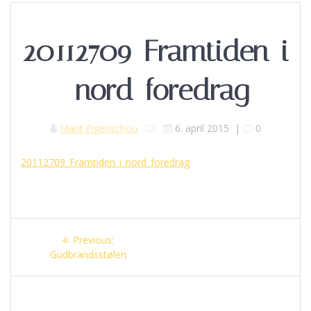
20112709_Framtiden_i
_nord_foredrag
Marit Figenschou
6. april 2015
|
0
20112709_Framtiden_i_nord_foredrag
Innleggsnavigasjon
Previous
Previous:
post:
Gudbrandsstølen