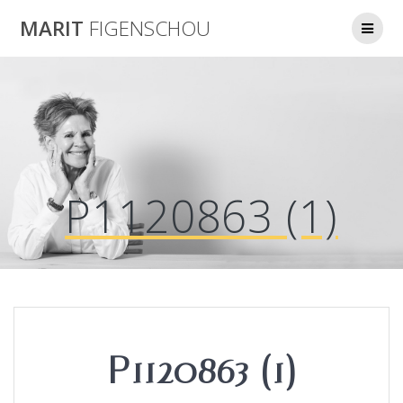
Skip
MARIT
FIGENSCHOU
to
content
P1120863 (1)
P1120863 (1)