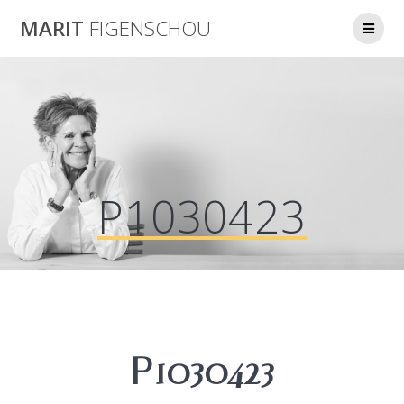
Skip
MARIT
FIGENSCHOU
to
content
P1030423
P1030423