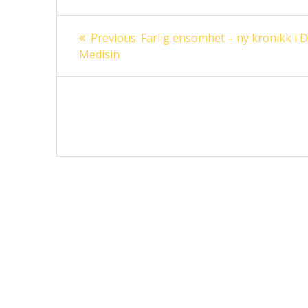
Innleggsnavigasjon
Previous
Previous:
Farlig ensomhet – ny kronikk i 
post:
Medisin