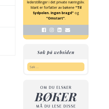
lederstillinger i det private næringsliv.
Marit er forfatter av bøkene
"Til
Sydpolen. Ingen bragd"
og
"Omstart"
.
Søk på websiden
Søk:
OM DU ELSKER
BØKER
MÅ DU LESE DISSE