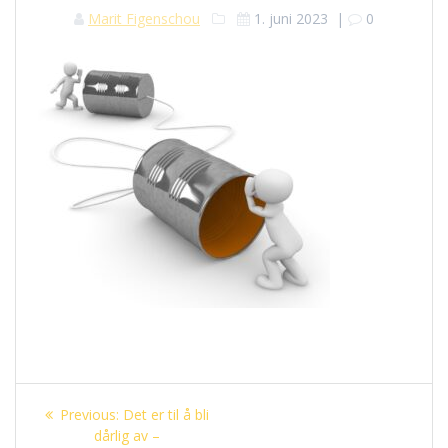
Marit Figenschou
1. juni 2023
|
0
Innleggsnavigasjon
Previous
Previous:
Det er til å bli
post:
dårlig av –