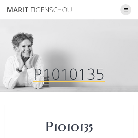
Skip
MARIT
FIGENSCHOU
to
content
P1010135
P1010135