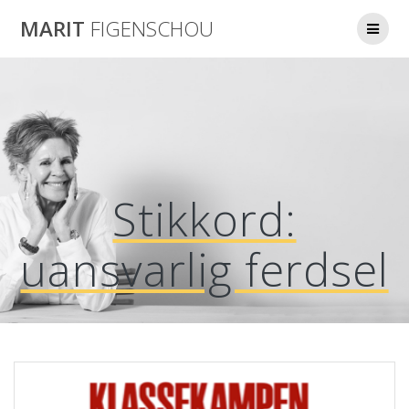
Skip
MARIT
FIGENSCHOU
to
content
Stikkord:
uansvarlig ferdsel