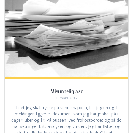
Misunnelig azz
1. mars 2017
I det jeg skal trykke på send knappen, blir jeg urolig. I
meldingen ligger et dokument som jeg har jobbet på i
dager, uker og år. På bussen, ved frokostbordet og på do
har setninger blitt analysert og vurdert. Jeg har flyttet og
slettet. Er det bra nok og kan det sies bedre? I det…