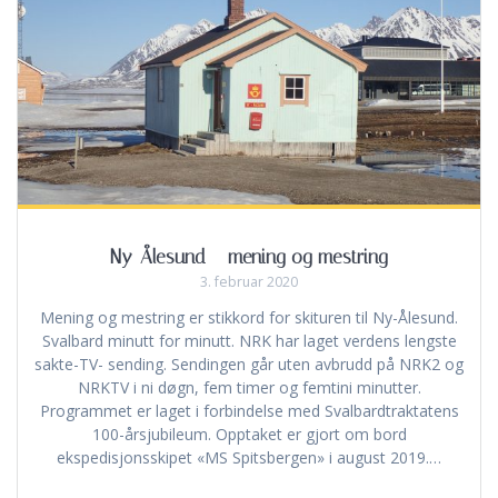
Ny-Ålesund – mening og mestring
3. februar 2020
Mening og mestring er stikkord for skituren til Ny-Ålesund.
Svalbard minutt for minutt. NRK har laget verdens lengste
sakte-TV- sending. Sendingen går uten avbrudd på NRK2 og
NRKTV i ni døgn, fem timer og femtini minutter.
Programmet er laget i forbindelse med Svalbardtraktatens
100-årsjubileum. Opptaket er gjort om bord
ekspedisjonsskipet «MS Spitsbergen» i august 2019.…