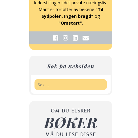
lederstillinger i det private næringsliv.
Marit er forfatter av bøkene
"Til
Sydpolen. Ingen bragd"
og
"Omstart"
.
Søk på websiden
Søk:
OM DU ELSKER
BØKER
MÅ DU LESE DISSE