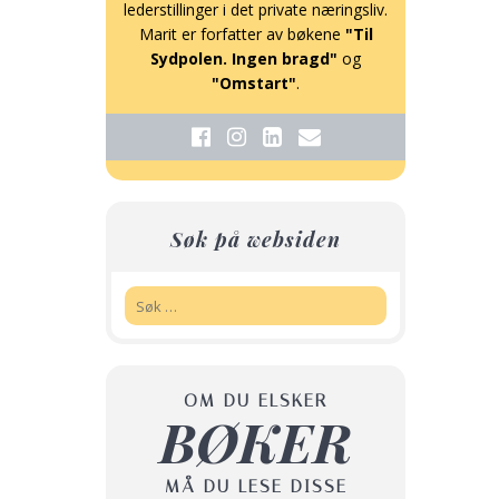
lederstillinger i det private næringsliv.
Marit er forfatter av bøkene
"Til
Sydpolen. Ingen bragd"
og
"Omstart"
.
Søk på websiden
Søk:
OM DU ELSKER
BØKER
MÅ DU LESE DISSE