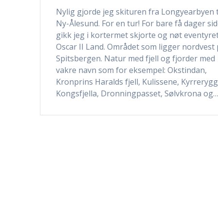
Nylig gjorde jeg skituren fra Longyearbyen t
Ny-Ålesund. For en tur! For bare få dager si
gikk jeg i kortermet skjorte og nøt eventyret
Oscar II Land. Området som ligger nordvest
Spitsbergen. Natur med fjell og fjorder med
vakre navn som for eksempel: Okstindan,
Kronprins Haralds fjell, Kulissene, Kyrreryg
Kongsfjella, Dronningpasset, Sølvkrona og