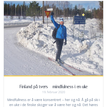
Finland på tvers – mindfulness i en uke
19. februar 2020
Mindfullness er å være konsentrert – her og nå. Å gå på ski i
en uke i de finske skoger var å være her og nå. Det høres