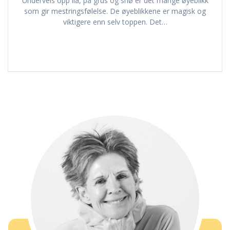
Underveis opp lia, på grus og snø er det mange øyeblikk
som gir mestringsfølelse. De øyeblikkene er magisk og
viktigere enn selv toppen. Det…