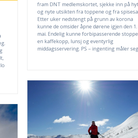
fram DNT medlemskortet, sjekke inn på hy
og nyte utsikten fra toppene og fra spisesa
Etter uker nedstengt på grunn av korona
kunne de omsider åpne dørene igjen den 1.
mai. Endelig kunne forbipasserende stoppe
å
en kaffekopp, lunsj og eventyrlig
eg.
middagsservering. PS – ingenting måler se
og
t,
lo