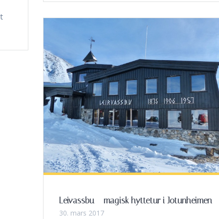
t
Leivassbu – magisk hyttetur i Jotunheimen
30. mars 2017