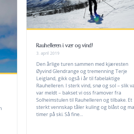
Rauhelleren i vær og vind!
3. april 2019
Den årlige turen sammen med kjæresten
Øyvind Glendrange og tremenning Terje
Leigland, gikk også i år til fabelaktige
Rauhelleren. I sterk vind, snø og sol – slik 
var meldt – bakset vi oss framover fra
Solheimstulen til Rauhelleren og tilbake. Et
sterkt vennskap tåler kuling og blåst og m
n
timer på ski. Så fine…