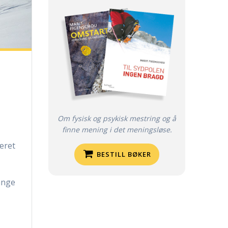
Om fysisk og psykisk mestring og å
finne mening i det meningsløse.
været
BESTILL BØKER
ange