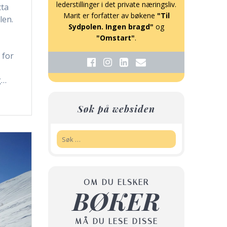
lederstillinger i det private næringsliv.
tta
Marit er forfatter av bøkene
"Til
len.
Sydpolen. Ingen bragd"
og
"Omstart"
.
 for
g…
Søk på websiden
Søk:
OM DU ELSKER
BØKER
MÅ DU LESE DISSE