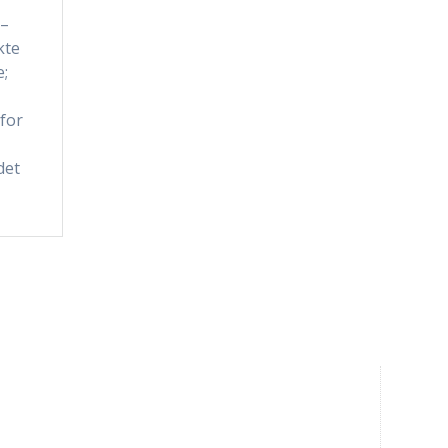
 –
kte
e;
 for
det