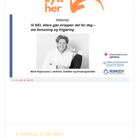
Innleggsnavigasjon
Previous
Previous:
Si NEI ellers