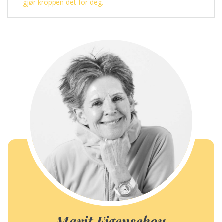
post:
gjør kroppen det for deg.
Marit Figenschou