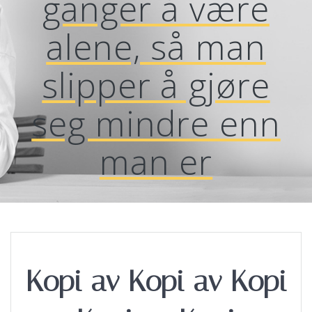
ganger å være
alene, så man
slipper å gjøre
seg mindre enn
man er
Kopi av Kopi av Kopi