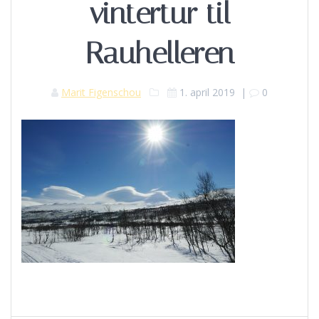
vintertur til
Rauhelleren
Marit Figenschou
1. april 2019
|
0