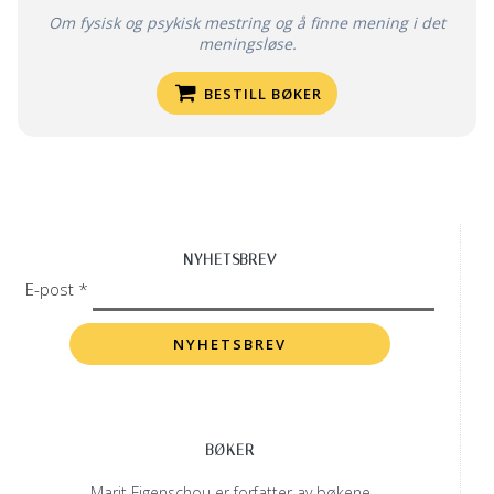
Om fysisk og psykisk mestring og å finne mening i det
meningsløse.
BESTILL BØKER
NYHETSBREV
E-post *
BØKER
Marit Figenschou er forfatter av bøkene