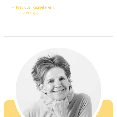
Innleggsnavigasjon
Previous
Previous:
Rauhelleren i
post:
vær og vind!