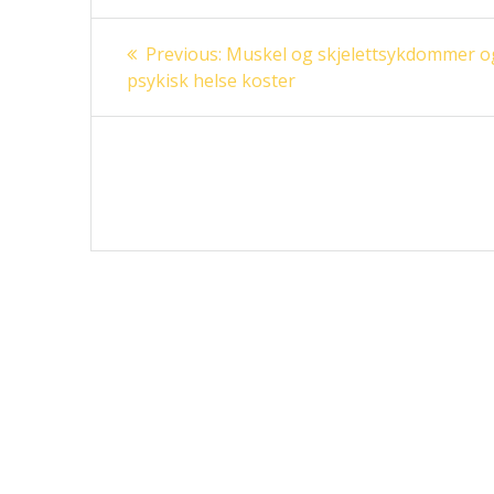
Innleggsnavigasjon
Previous
Previous:
Muskel og skjelettsykdommer o
post:
psykisk helse koster