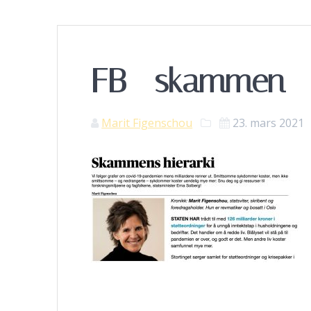
FB_-skammen
Marit Figenschou
23. mars 2021