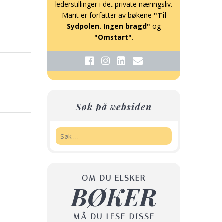
lederstillinger i det private næringsliv.
Marit er forfatter av bøkene
"Til
Sydpolen. Ingen bragd"
og
"Omstart"
.
Søk på websiden
Søk:
OM DU ELSKER
BØKER
MÅ DU LESE DISSE