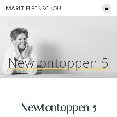
Skip
MARIT
FIGENSCHOU
to
content
Newtontoppen 5
Newtontoppen 5