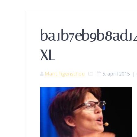
ba1b7eb9b8ad1
XL
Marit Figenschou
5. april 2015
|