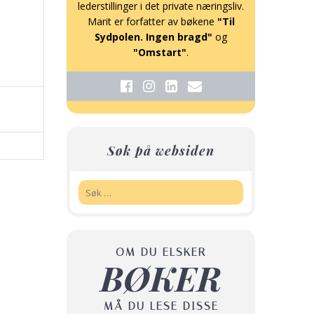
lederstillinger i det private næringsliv.
Marit er forfatter av bøkene
"Til
Sydpolen. Ingen bragd"
og
"Omstart"
.
Søk på websiden
Søk:
OM DU ELSKER
BØKER
MÅ DU LESE DISSE