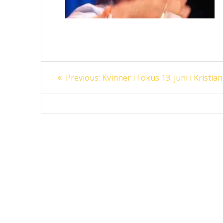
Innleggsnavigasjon
Previous
Previous:
Kvinner i Fokus 13. juni i Kristia
post: