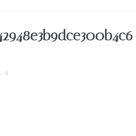
42948e3b9dce300b4c6
0