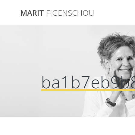
Skip
to
MARIT
FIGENSCHOU
content
ba1b7eb9b