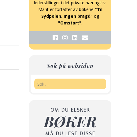
lederstillinger i det private næringsliv.
Marit er forfatter av bøkene
"Til
Sydpolen. Ingen bragd"
og
"Omstart"
.
Søk på websiden
Søk:
OM DU ELSKER
BØKER
MÅ DU LESE DISSE