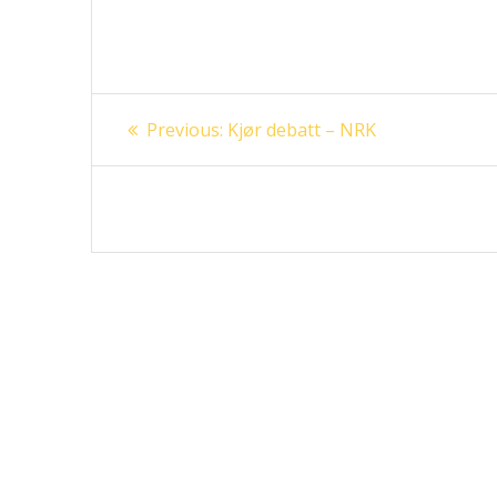
Innleggsnavigasjon
Previous
Previous:
Kjør debatt – NRK
post: