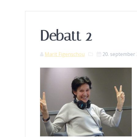
Debatt 2
Marit Figenschou
20. september