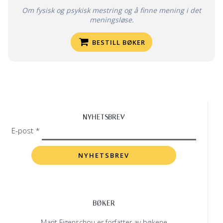
Om fysisk og psykisk mestring og å finne mening i det
meningsløse.
BESTILL BØKER
NYHETSBREV
E-post *
BØKER
Marit Figenschou er forfatter av bøkene