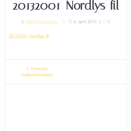
20132001_Nordlys_fil
Marit Figenschou
6. april 2015
|
0
20132001_Nordlys_fil
Innleggsnavigasjon
Previous
Previous:
post:
Gudbrandsstølen