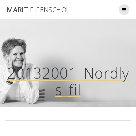
Skip
MARIT
FIGENSCHOU
to
content
20132001_Nordly
s_fil