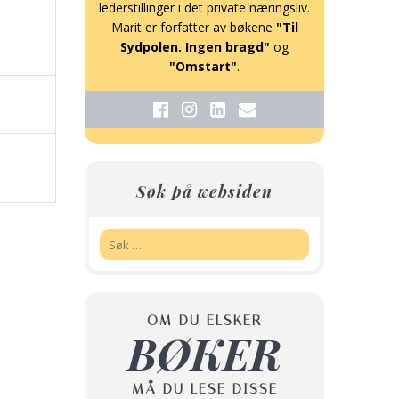
lederstillinger i det private næringsliv.
Marit er forfatter av bøkene
"Til
Sydpolen. Ingen bragd"
og
"Omstart"
.
Søk på websiden
Søk:
OM DU ELSKER
BØKER
MÅ DU LESE DISSE