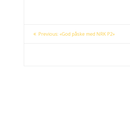
Innleggsnavigasjon
Previous
Previous:
«God påske med NRK P2»
post: