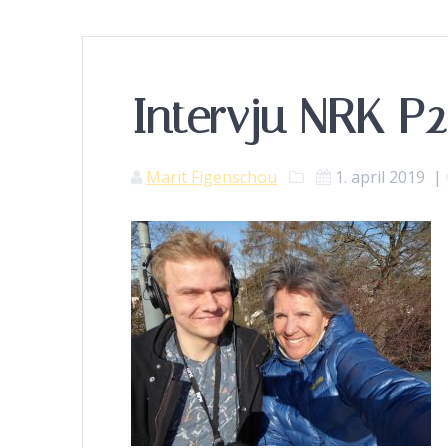
Intervju NRK P2
Marit Figenschou
1. april 2019
|