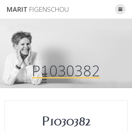
Skip
MARIT
FIGENSCHOU
to
content
P1030382
P1030382