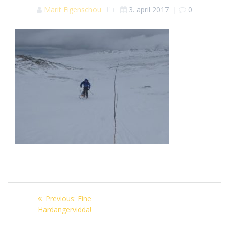
Marit Figenschou
3. april 2017
|
0
Innleggsnavigasjon
Previous
Previous:
Fine
post:
Hardangervidda!