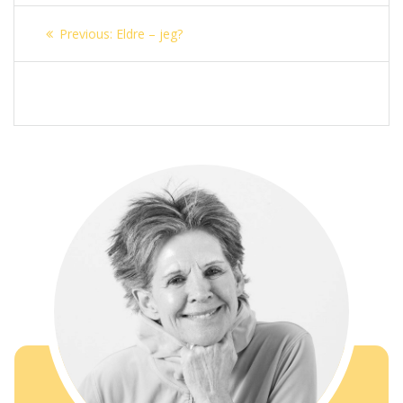
Innleggsnavigasjon
Previous
Previous:
Eldre – jeg?
post: