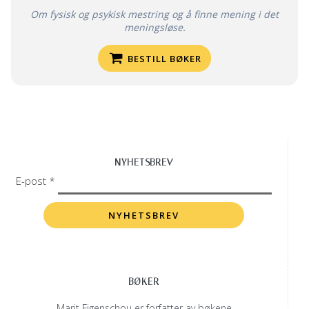
Om fysisk og psykisk mestring og å finne mening i det
meningsløse.
BESTILL BØKER
NYHETSBREV
E-post *
BØKER
Marit Figenschou er forfatter av bøkene