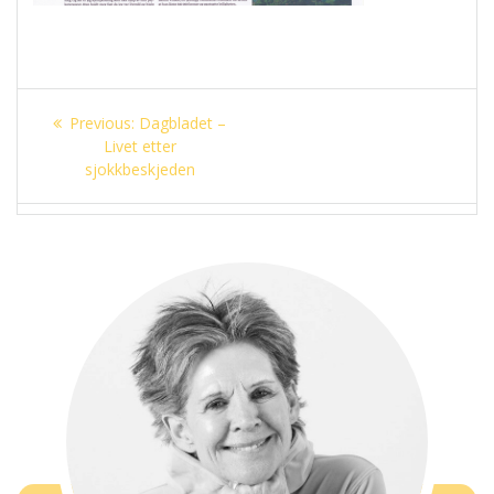
Innleggsnavigasjon
Previous
Previous:
Dagbladet –
post:
Livet etter
sjokkbeskjeden