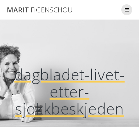
Skip
MARIT
FIGENSCHOU
to
content
dagbladet-livet-
etter-
sjokkbeskjeden