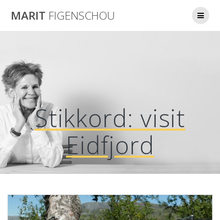
Skip
MARIT
FIGENSCHOU
to
content
Stikkord:
visit
Eidfjord