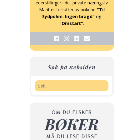
lederstillinger i det private næringsliv.
Marit er forfatter av bøkene
"Til
Sydpolen. Ingen bragd"
og
"Omstart"
.
Søk på websiden
Søk:
OM DU ELSKER
BØKER
MÅ DU LESE DISSE