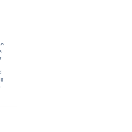
av
te
r
d
ig
n