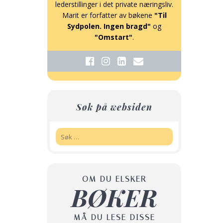
lederstillinger i det private næringsliv.
Marit er forfatter av bøkene
"Til
Sydpolen. Ingen bragd"
og
"Omstart"
.
Søk på websiden
Søk:
OM DU ELSKER
BØKER
MÅ DU LESE DISSE