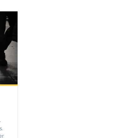
–
s.
er