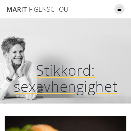
Skip
MARIT
FIGENSCHOU
to
content
Stikkord:
sexavhengighet