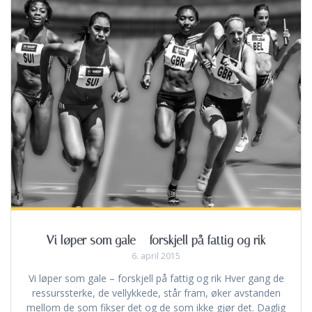
Vi løper som gale – forskjell på fattig og rik
6. april 2015
Vi løper som gale – forskjell på fattig og rik Hver gang de
ressurssterke, de vellykkede, står fram, øker avstanden
mellom de som fikser det og de som ikke gjør det. Daglig