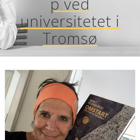
p ved
universitetet i
Tromsø