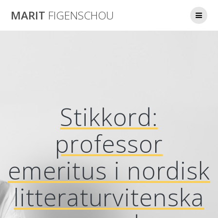
Skip
MARIT
FIGENSCHOU
to
content
Stikkord:
professor
emeritus i nordisk
litteraturvitenska