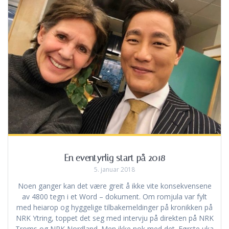
En eventyrlig start på 2018
5. januar 2018
Noen ganger kan det være greit å ikke vite konsekvensene
av 4800 tegn i et Word – dokument. Om romjula var fylt
med heiarop og hyggelige tilbakemeldinger på kronikken på
NRK Ytring, toppet det seg med intervju på direkten på NRK
Troms og NRK Nordland. Men ikke nok med det. Første uka