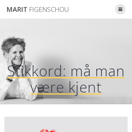
Skip
MARIT
FIGENSCHOU
to
content
Stikkord:
må man
være kjent