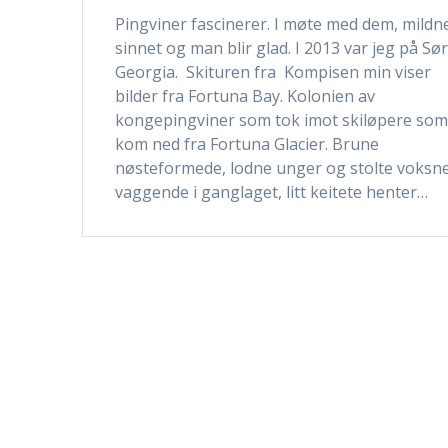
Pingviner fascinerer. I møte med dem, mildn
sinnet og man blir glad. I 2013 var jeg på Sø
Georgia. Skituren fra Kompisen min viser
bilder fra Fortuna Bay. Kolonien av
kongepingviner som tok imot skiløpere so
kom ned fra Fortuna Glacier. Brune
nøsteformede, lodne unger og stolte voksn
vaggende i ganglaget, litt keitete henter…