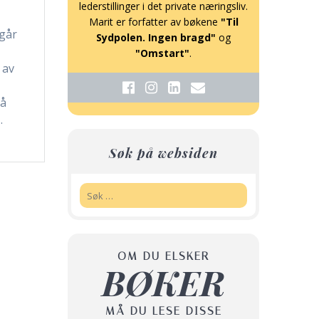
lederstillinger i det private næringsliv.
Marit er forfatter av bøkene
"Til
 går
Sydpolen. Ingen bragd"
og
"Omstart"
.
 av
på
…
Søk på websiden
Søk:
OM DU ELSKER
BØKER
MÅ DU LESE DISSE