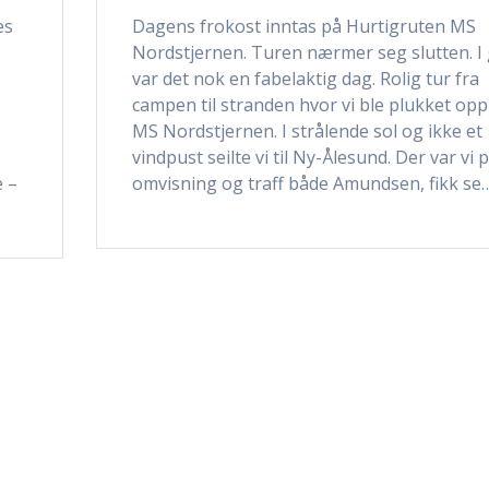
es
Dagens frokost inntas på Hurtigruten MS
r
Nordstjernen. Turen nærmer seg slutten. I
var det nok en fabelaktig dag. Rolig tur fra
campen til stranden hvor vi ble plukket opp
m
MS Nordstjernen. I strålende sol og ikke et
vindpust seilte vi til Ny-Ålesund. Der var vi 
e –
omvisning og traff både Amundsen, fikk se