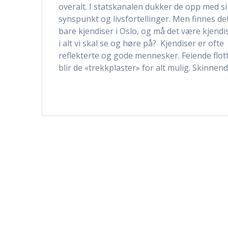
overalt. I statskanalen dukker de opp med s
synspunkt og livsfortellinger. Men finnes de
bare kjendiser i Oslo, og må det være kjendi
i alt vi skal se og høre på? Kjendiser er ofte
reflekterte og gode mennesker. Feiende flot
blir de «trekkplaster» for alt mulig. Skinnen