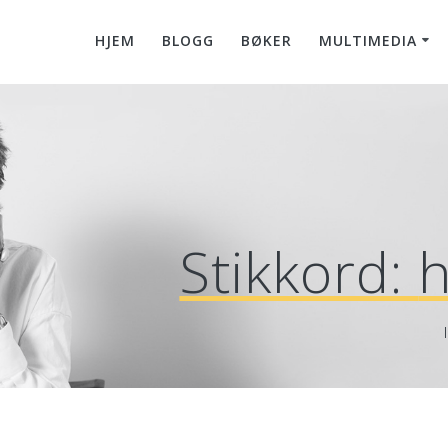
HJEM
BLOGG
BØKER
MULTIMEDIA
Stikkord:
h