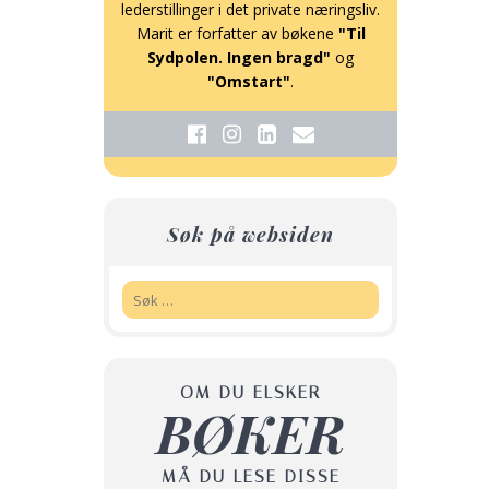
lederstillinger i det private næringsliv.
Marit er forfatter av bøkene
"Til
Sydpolen. Ingen bragd"
og
"Omstart"
.
Søk på websiden
Søk:
OM DU ELSKER
BØKER
MÅ DU LESE DISSE