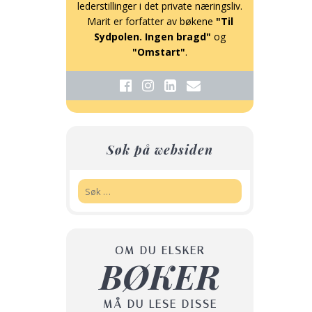
lederstillinger i det private næringsliv.
Marit er forfatter av bøkene
"Til
Sydpolen. Ingen bragd"
og
"Omstart"
.
Søk på websiden
Søk:
OM DU ELSKER
BØKER
MÅ DU LESE DISSE