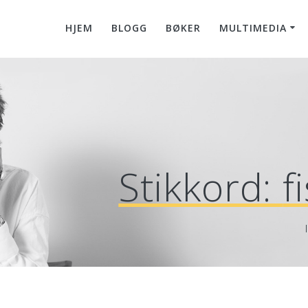
HJEM
BLOGG
BØKER
MULTIMEDIA
Stikkord:
f