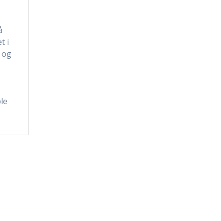
å
t i
r og
n
le