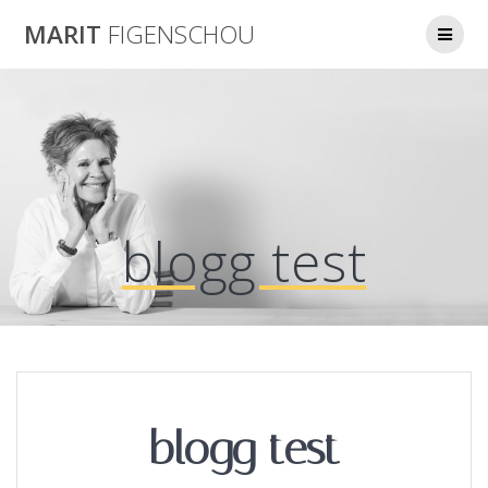
Skip
MARIT
FIGENSCHOU
to
content
blogg test
blogg test