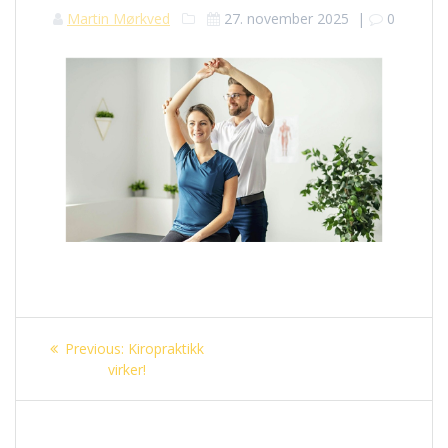
Martin Mørkved
27. november 2025
|
0
Innleggsnavigasjon
Previous
Previous:
Kiropraktikk
post:
virker!