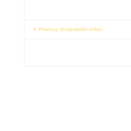
Innleggsnavigasjon
Previous
Previous:
Kiropraktikk virker!
post: