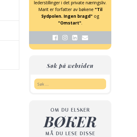
lederstillinger i det private næringsliv.
Marit er forfatter av bøkene
"Til
Sydpolen. Ingen bragd"
og
"Omstart"
.
Søk på websiden
Søk:
OM DU ELSKER
BØKER
MÅ DU LESE DISSE