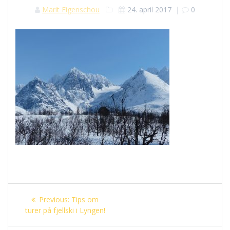
Marit Figenschou
24. april 2017
|
0
Innleggsnavigasjon
Previous
Previous:
Tips om
post:
turer på fjellski i Lyngen!