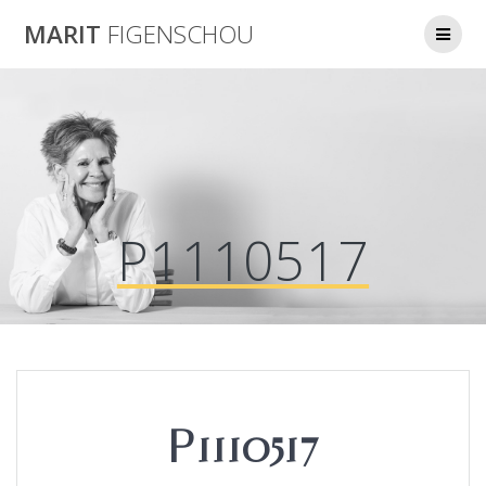
Skip
MARIT
FIGENSCHOU
to
content
P1110517
P1110517