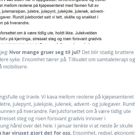
 jeg:
Hvor mange gruer seg til jul?
Det blir stadig brattere
flere syke. Ensomhet tærer på. Tilbudet om samtaleterapi o
 å mobilisere.
ingsfulle og travle. Vi kava mellom reolene på kjøpesenteret
letre, julepynt, julekjole, julenek, advent- og julegaver. Rund
 munnen på hverandre. Førjulsforsettet om å være tidlig ute
stresset steg og roen forsvant gradvis innover i
g hånd over det hele. I januar tenkte vi at neste år skulle
har viruset gjort det for oss.
Ensomhet, redsel, økonomi