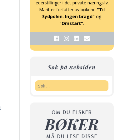
lederstillinger i det private næringsliv.
Marit er forfatter av bøkene
"Til
Sydpolen. Ingen bragd"
og
"Omstart"
.
g
Søk på websiden
Søk:
t
OM DU ELSKER
BØKER
MÅ DU LESE DISSE