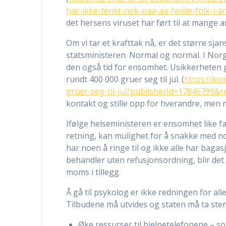
har-ikke-tenkt-nok-paa-aa-holde-folk-i-a
det hersens viruset har ført til at mange 
Om vi tar et krafttak nå, er det større sjan
statsministeren. Normal og normal. I Norge 
den også tid for ensomhet. Usikkerheten g
rundt 400 000 gruer seg til jul. (
https://k
gruer-seg-til-jul?publisherId=17846799&
kontakt og stille opp for hverandre, men
Ifølge helseministeren er ensomhet like far
retning, kan mulighet for å snakke med noe
har noen å ringe til og ikke alle har bagasj
behandler uten refusjonsordning, blir det 
moms i tillegg.
Å gå til psykolog er ikke redningen for al
Tilbudene må utvides og staten må ta ster
Øke ressurser til hjelpetelefonene – so