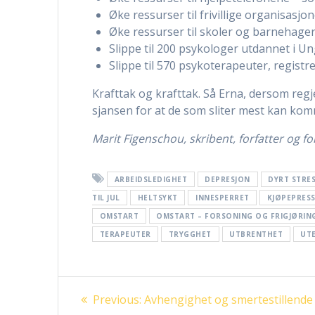
Øke ressurser til frivillige organisasj
Øke ressurser til skoler og barnehager
Slippe til 200 psykologer utdannet i U
Slippe til 570 psykoterapeuter, registr
Krafttak og krafttak. Så Erna, dersom regje
sjansen for at de som sliter mest kan ko
Marit Figenschou, skribent, forfatter og f
ARBEIDSLEDIGHET
DEPRESJON
DYRT STRE
TIL JUL
HELTSYKT
INNESPERRET
KJØPEPRES
OMSTART
OMSTART – FORSONING OG FRIGJØRIN
TERAPEUTER
TRYGGHET
UTBRENTHET
UT
Innleggsnavigasjon
Previous
Previous:
Avhengighet og smertestillende