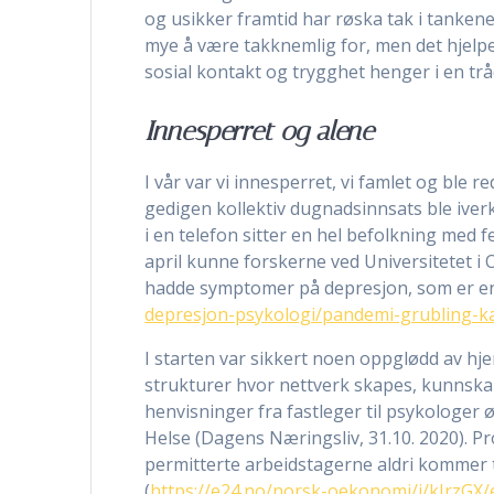
og usikker framtid har røska tak i tankene, 
mye å være takknemlig for, men det hjelp
sosial kontakt og trygghet henger i en tr
Innesperret og alene
I vår var vi innesperret, vi famlet og ble 
gedigen kollektiv dugnadsinnsats ble iverk
i en telefon sitter en hel befolkning med fe
april kunne forskerne ved Universitetet 
hadde symptomer på depresjon, som er en 
depresjon-psykologi/pandemi-grubling-ka
I starten var sikkert noen oppglødd av hj
strukturer hvor nettverk skapes, kunnska
henvisninger fra fastleger til psykologer ø
Helse (Dagens Næringsliv, 31.10. 2020). Pr
permitterte arbeidstagerne aldri kommer 
(
https://e24.no/norsk-oekonomi/i/kJrzGX