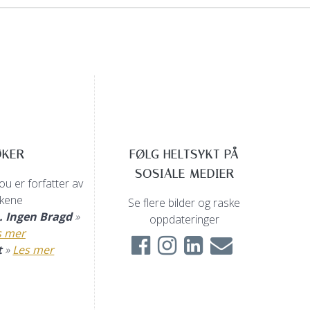
post:
ØKER
FØLG HELTSYKT PÅ
SOSIALE MEDIER
u er forfatter av
kene
Se flere bilder og raske
n. Ingen Bragd
»
oppdateringer
s mer
t
»
Les mer