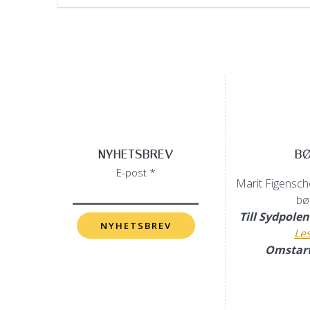
post:
NYHETSBREV
B
E-post *
Marit Figenscho
bø
Till Sydpole
Le
Omstar