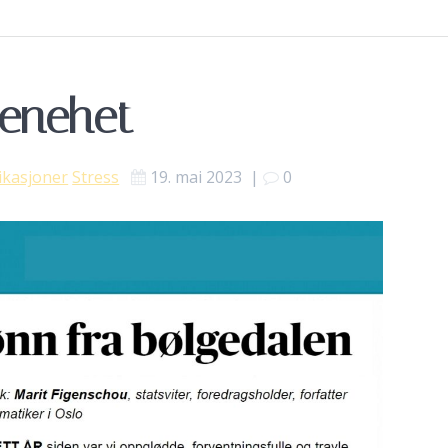
enehet
ikasjoner
Stress
19. mai 2023
|
0