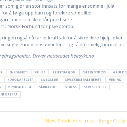
oner som gjør en stor innsats for mange ensomme i jula
 for å følge opp barn og foreldre som sliter
ngarn, men som ikke får praktisere
ert i Norsk Forbund for psykoterapi
ringen også nå tar et krafttak for å sikre flere hjelp, øker
mme seg gjennom ensomheten – og få en rimelig normal jul.
oredragsholder. Driver nettstedet heltsykt.no
SS
ENSOMHET
FRIHET
FRUSTRASJON
GIFTIG STRESS
GRUER S
S
KORONAREGLER
LIVSGLEDE
LIVSSKRISERALENEHET
MENING
G
PSYKISK HELSE
SÅRBARHET
STRESS
STRESSKODER
ENFORSKAP
Next
Next:
Shackletons rute – Børge Ousla