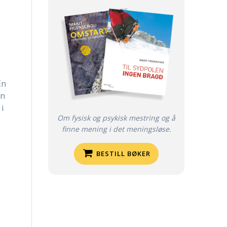
En
nn
 i
Om fysisk og psykisk mestring og å
finne mening i det meningsløse.
BESTILL BØKER