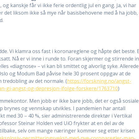
og kanskje får vi ikke ferie ordentlig jul en gang. Ja, vi har
er det liksom ikke så mye når basisbehovene med å ha jobb,
åd.
redde. Vi klamra oss fast i koronareglene og håpte det beste. 
satt. Nå er vi inne i runde to. Foran skjermer og stirrende i
lles «diagnose» – vi kan bli smittet og alvorlig syke. Allerede
i Oslo og Modum Bad påvise hele 30 prosent oppgav at de
tredobling av det normale. (
https://forskning.no/angst-
n-gi-angst-og-depresjon-ifolge-forskere/1763710
)
emmekontor. Men jobb er ikke bare jobb, det er også sosiale
p brynes og vennskap utvikles. I pandemien har antall
kt med 30 – 40 %, sier administrerende direktør i Vertikal
ofessor Steinar Holden ved UiO frykter at en del av de
tilbake, selv om mange næringer kommer seg etter krisen
/eksplosiv-permitteringsvekst-med-nye-coronaregler-man-