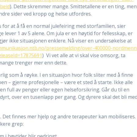
rbeid
). Dette skremmer mange. Smittetallene er en ting, men
andre sider ved kropp og helse utfordres.
s for at å få en normal julefeiring med storfamilien, sier
lever 1 av 5 alene. Om jula er en høytid for fellesskap, er
jør ikke situasjonen enklere. Nå viser en undersøkelse at
ommunikasjon.ntb.no/pressemelding/over-400000-nordmenn
releaseId=17875691
) Vi vet alle at vi skal vise omsorg, ta
 mange trenger mer enn dette.
lig som å røyke. I en situasjon hvor folk sliter med å finne
n – gjerne profesjonelle – være et sted å starte. Ikke alle
en full av penger eller egen helseforsikring. Går du til en
dyrt, over en tusenlapp per gang. Og dyrere skal det bli me
le. Det finnes mer hjelp og andre terapeuter kan mobiliseres.
kere grep:
m i høytider blir nedringt