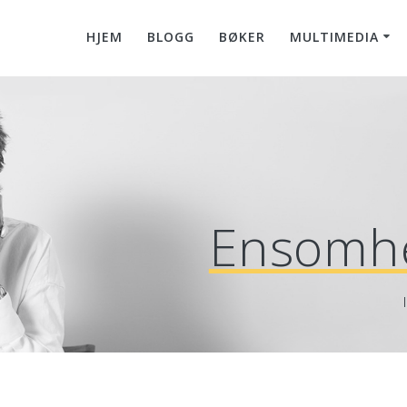
HJEM
BLOGG
BØKER
MULTIMEDIA
Ensomhe