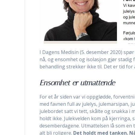
I Dagens Medisin (5. desember 2020) spør
nå, og ensomhet og isolasjon gjør stadig 
behandling strekker ikke til. Det er tid for
Ensomhet er utmattende
For et år siden var vi oppglødde, forventn
med favnen full av julelys, julemarsipan, ju
julebordet satt vi tett, skålte og snakka i
holdt ikke. Julekvelden kom på kjerringa, 
desemberdagene. Utmattelsen lå som en tun
alt bli roligere.
Det holdt med tanken. Nå 